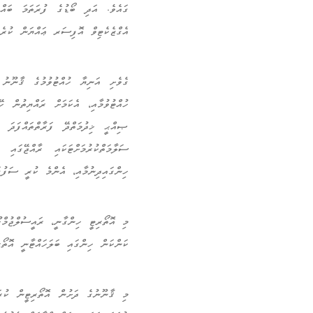
އެގްޒެކެޓިވް އޮފިސަރ ޢައްޔަން ކުރެވ
ހުއްޓުވުމާއި، އެކަމަށް ރައްޔިތުން ހ
ޞިއްޙީ ޚިދުމަތްދޭ ފަރާތްތައްފަދަ ކ
ސަލާމަތްކުރުމަށްޓަކައި ރާއްޖޭގަ
ހިންގައިދިނުމާއި، އެންމެ ކުރީ ސަފުގަ
ކަންކަން ހިންގައި ބަލަހައްޓާނީ އޮތޯރ
މި ޤާނޫނުގެ ދަށުން އޮތޯރިޓީން ކުރަނ