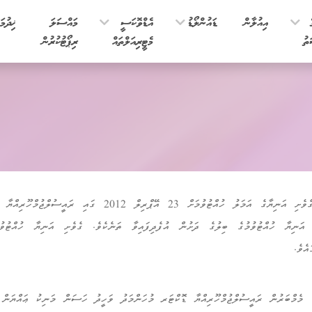
ެ
އިއުލާން
ޑައުންލޯޑު
އެޑްވޮކަސީ
މައްސަލަ
ޚިދުމަ
ތު
މެޓީރިއަލްތައް
ރިޕޯޓުކުރުން
ފެމިލީ ޕްރޮޓެކްޝަން އޮތޯރިޓީއަކީ ގެވެށި އަނިޔާގެ އަމަލު ހުއްޓުވުމ
ަނިޔާ ހުއްޓުވުމުގެ ބިލުގެ ދަށުން އުފެދިފައިވާ ތަނެކެވެ. ގެވެށި އަނިޔާ ހުއްޓުވުމ