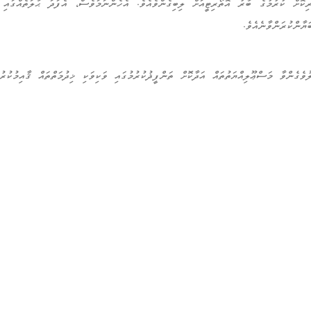
ރިކޮށް ކުރުމުގެ ބާރު އޮތޯރިޓީއަށް ލިބިގެންވެއެވެ. އެހެންނަމަވެސް، އެފަދަ ޙާލަތެއްގައި 
ޔާންކުރަންވާނެއެވެ.
ެގެންވާ މަސްޢޫލިއްޔަތުތައް އަދާކޮށް ތަންފީޛުކުރުމުގައި ވަކިވަކި ޚިދުމަތްތައް ޤާއިމުކުރުމ