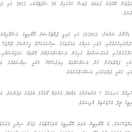
ގައެވެ. އަދި ބޯޑުގެ ފުރަތަމަ ބައް
ުނެވެ.
ގެވެށި އަނިޔާ ހުއްޓުވުމުގެ ޤާނޫނު (ޤާނޫނު ނަންބަރު: 3/2012) ގައި ފެމިލީ ޕްރޮޓެކްޝަން އޮތ
ޭލުންތެރިކުރުވުމާއި، ގެވެށި އަނިޔާގެ ޢަމަލުތަކުގެ ޝިކާރައަކަށްވާ މީހުންނަށް ދޭންޖެހޭ ޚ
ަމާގުޅުންހުރި މުއައްސަސާތައް ގުޅިގެން މަސައްކަތްކުރެވޭނެ ގޮތްތައް ހަމަޖެއްސުމާއި
އި އެކި ފަރާތްތަކުން ކުރާ މަސައްކަތްތައް ވިލަރެސްކޮށް ޤައުމީ ސިޔާސަތެއްގެ ދ
އި، ޤައުމީ ފެންވަރުގައި މަސައްކަތްކުރުމެވެ.
މި އޮތޯރިޓީ ހިންގާނީ، ރައީސުލްޖުމްހޫރިއްޔާ ކަނޑައަޅާ 7 މެންބަރުންގެ މައްޗަށް އެކުލެވޭ ބޯޑެއްގެ ބެލު
ިޓީގެ ޗީފް އެގްޒެކެޓިވް އޮފިސަރެވެ.
ްޖެހޭކަމެއް، އެ އޮތޯރިޓީން ނުވަތަ އޮތޯރިޓީގެ ބެލެހެއްޓުމުގެ ދަށުން ޞިއްޙީ މަރުކަޒުތ