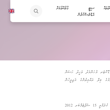
ތްތައް
ސިޓީ
ގުޅުއްވުމަށް
އެޑްރެސްކުރުން
ަށް 23 އޭޕްރިލް 2012 ގައި ރައީސުލްޖުމްހޫރިއްޔާ ޑޮކްޓަރ މުހަންމަދު ވަހީދު ހަސަން
ުގެ ބިލް ރައްޔިތުންގެ މަޖިލީހުން
ފެމިލީ ޕްރޮޓެކްޝަން އޮތޯރިޓީގެ ބޯޑު މެމްބަރުން ރައީސުލްޖުމްހޫރިއްޔާ ޑޮކްޓަރ މުހަންމަދު ވަހީދު ހަސަން މަނިކު ޢައްޔަން ކުރެއްވީ 15 ސެޕްޓެމްބަރ 2012