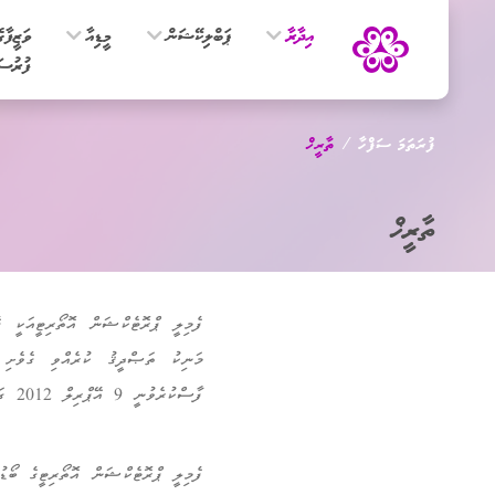
އިދާރާ
ޕަބްލިކޭޝަން
މީޑިއާ
ވަޒީފާގ
ފުރުސަ
ފުރަތަމަ ސަފްހާ
ތާރީޚް
ތާރީޚް
މަނިކު ތަޞްދީޤު ކުރެއްވި ގެވެށި އ
ފާސްކުރެވުނީ 9 އޭޕްރިލް 2012 ގައެވެ.