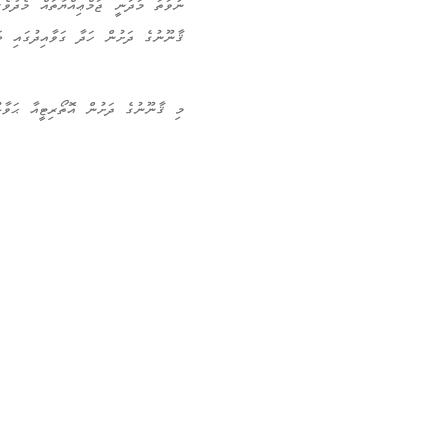
ނުވަތަ މަދަނީ ޖަމްޢިއްޔާތައް މެދުވެ
ޤާނޫނުގެ ދަށުން ހަދާ ގަވާއިދުގައި ބަ
މި ޤާނޫނުގެ ދަށުން އޮތޯރިޓީއާ ޙަވާލުވ