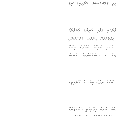
ދަލުވުން ބޭއްވުނު ފުރަތަމަ ދުވަސް ކަމުގައިވާ 20 ސެޕްޓެމްބަރ 2012 ގައި ފެމިލީ ޕްރޮޓެކްޝަން އޮތޯރިޓީގެ ޗީފް
ޯރިޓީގެ މަސްއޫލިއްޔަތުތަކަކީ ގެވެށި އަނިޔާގެ ޢަމަލުތައް
ިދުމަތްތައް ދިނުމާއި، ފުލުހުންނާއި
، ގެވެށި އަނިޔާގެ ޢަމަލުން މީހުން
ަށަށް އެ މަސައްކަތްތައް ގެނެސް
މުގެ ދަށުންނެވެ. އެ ބޯޑުގެ ލަފާގެމަތިން، އެ އޮތޯރިޓީގެ
ައް ނުވަތަ އިޖްތިމާޢީ މަރުކަޒުތައް