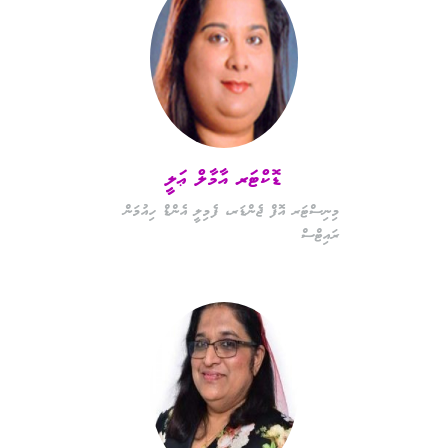
ޑޮކްޓަރ އާމާލް ޢަލީ
މިނިސްޓަރ އޮފް ޖެންޑަރ، ފެމިލީ އެންޑް ހިއުމަން
ރައިޓްސް