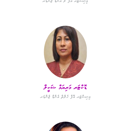
މިނިސްޓަރ އޮފް ލޯ އެންޑް ޖެންޑަރ
ޑޮކްޓަރ މަރިޔަމް ޝަކީލާ
މިނިސްޓަރ އޮފް ހެލްތް އެންޑް ޖެންޑަރ