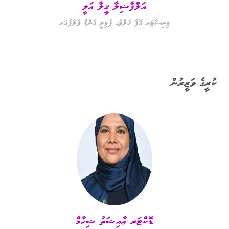
އަލްފާޟިލާ ޤީލާ ޢަލީ
މިނިސްޓަރ އޮފް ހެލްތު، ފެމިލީ އެންޑް ވެލްފެއަރ
ކުރީގެ ވަޒީރުން
ޑޮކްޓަރ ޢާއިޝަތު ޝިހާމް