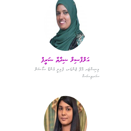
އަލްފާޟިލާ ޝިދާތާ ޝަރީފް
މިނިސްޓަރ އޮފް ޖެންޑަރ، ފެމިލީ އެންޑް ސޯޝަލް
ސަރވިސަސް