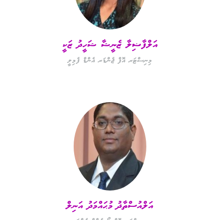
އަލްފާޟިލާ ޒެނީޝާ ޝަހީދު ޒަކީ
މިނިސްޓަރ އޮފް ޖެންޑަރ އެންޑް ފެމިލީ
އަލްއުސްތާޛު މުޙައްމަދު އަނިލް