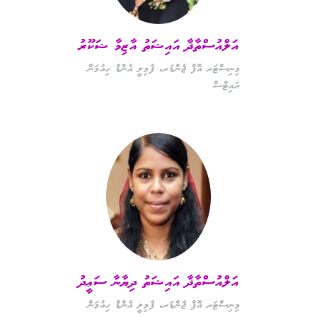
އަލްއުސްތާޛާ އައިޝަތު އާޒިމާ ޝަކޫރު
މިނިސްޓަރ އޮފް ޖެންޑަރ، ފެމިލީ އެންޑް ހިއުމަން
ރައިޓްސް
އަލްއުސްތާޛާ އައިޝަތު ދިޔާނާ ސަޢީދު
މިނިސްޓަރ އޮފް ޖެންޑަރ، ފެމިލީ އެންޑް ހިއުމަން