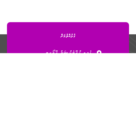
ގުޅުއްވުމަށް
ފެމިލީ ޕްރޮޓެކްޝަން އޮތޯރިޓީ
ގ. މާގަހަ (4 ވަނަ ފަންގިފިލާ)،
ބުރުޒުމަގު، މާލެ، ދިވެހިރާއްޖެ.
3010551
info@fpa.gov.mv