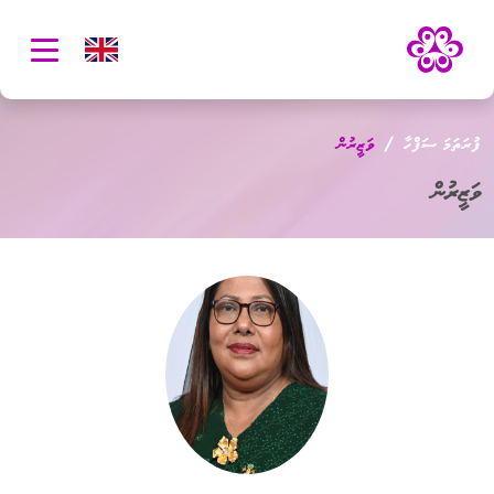
oggle
ation
ފުރަތަމަ ސަފްހާ
ވަޒީރުން
ވަޒީރުން