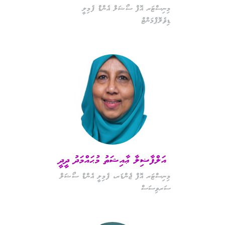
މިނިސްޓަރ އޮފް ސޯޝަލް އެންޑް ފެމިލީ
ޑިވެލޮޕްމަންޓް
އަލްފާޟިލާ ޢާއިޝަތު މުޙައްމަދު ދީދީ
މިނިސްޓަރ އޮފް ޖެންޑަރ، ފެމިލީ އެންޑް ސޯޝަލް
ސަރވިސަސް