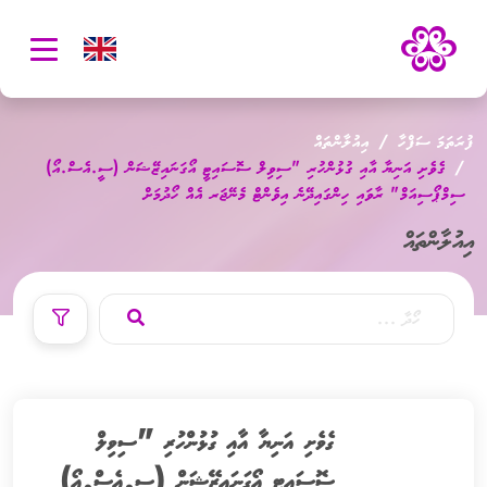
oggle
ation
ފުރަތަމަ ސަފްހާ
އިއުލާންތައް
ގެވެށި އަނިޔާ އާއި ގުޅުންހުރި "ސިވިލް ސޮސައިޓީ އޯގަނައިޒޭޝަން (ސީ.އެސް.އޯ)
ސިމްޕޯސިއަމް" ރާވައި ހިންގައިދޭނެ އިވެންޓް މެނޭޖަރ އެއް ހޯދުމަށް
އިއުލާންތައް
ގެވެށި އަނިޔާ އާއި ގުޅުންހުރި "ސިވިލް
ސޮސައިޓީ އޯގަނައިޒޭޝަން (ސީ.އެސް.އޯ)