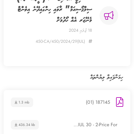
ސިމްޕޯސިއަމް" ރާވައި ހިންގައިދޭނެ އިވެންޓް
މެނޭޖަރ އެއް ހޯދުމަށް
18 ޖުލައި 2024
(IUL)450-CA/450/2024/29
ހިމަނާފައިވާ ލިޔުންތައް
187145 (01)
1.3 mb
IUL 30 - 2-Price For...
436.34 kb