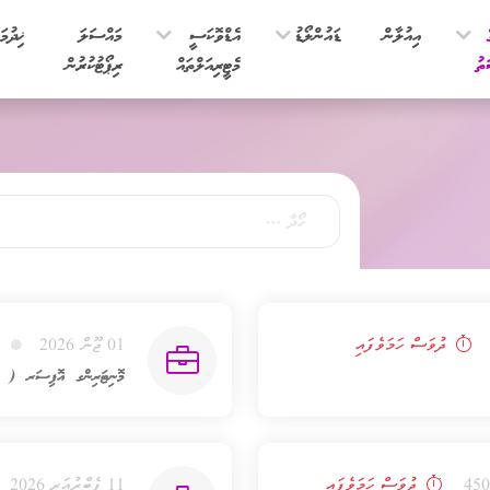
ެ
އިއުލާން
ޑައުންލޯޑު
އެޑްވޮކަސީ
މައްސަލަ
ޚިދުމަ
ތު
މެޓީރިއަލްތައް
ރިޕޯޓުކުރުން
ދުވަސް ހަމަވެފައި
01 ޖޫން 2026
މޮނިޓަރިންގ އޮފިސަރ ( ކޮނ
ދުވަސް ހަމަވެފައި
11 ފެބްރުއަރީ 2026