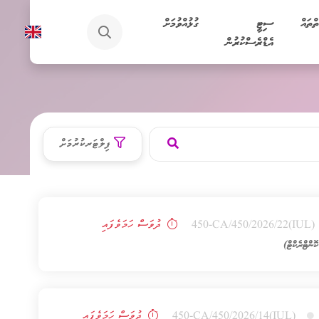
ތްތައް
ސިޓީ
ގުޅުއްވުމަށް
އެޑްރެސްކުރުން
ފިލްޓަރކުރުމަށް
(IUL)450-CA/450/2026/22
ދުވަސް ހަމަވެފައި
ްޓްރެކްޓް)
(IUL)450-CA/450/2026/14
ދުވަސް ހަމަވެފައި