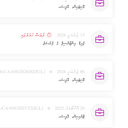
މޮނިޓަރިންގ އޮފިސަރ
15 ޖެނުއަރީ 2026
ދުވަސް ހަމަވެފައި
ޕެއިޑް އިންޓާންޝިޕް ގެ ފުރުސަތު
06 ޖެނުއަރީ 2026
(IUL)450-CA/450/2026/02
މޮނިޓަރިންގ އޮފިސަރ
30 އޮކްޓޯބަރު 2025
(IUL)450-CA/450/2025/52
ޓްރެއިނިންގ އޮފިސަރ