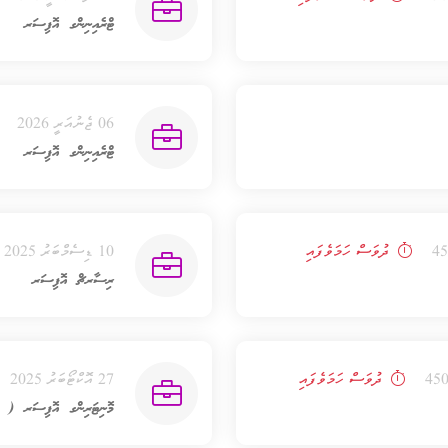
ޓްރެއިނިންގ އޮފިސަރ
06 ޖެނުއަރީ 2026
ޓްރެއިނިންގ އޮފިސަރ
ދުވަސް ހަމަވެފައި
10 ޑިސެމްބަރު 2025
ރިސާރޗް އޮފިސަރ
ދުވަސް ހަމަވެފައި
27 އޮކްޓޯބަރު 2025
މޮނިޓަރިންގ އޮފިސަރ ( ކޮ