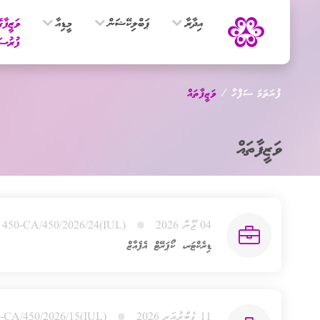
އިދާރާ
ޕަބްލިކޭޝަން
މީޑިއާ
ވަޒީފާގ
ފުރުސަ
ފުރަތަމަ ސަފްހާ
ވަޒީފާތައް
ވަޒީފާތައް
04 ޖޫން 2026
(IUL)450-CA/450/2026/24
ޑިރެކްޓަރ، ކޯޕަރޭޓް އެފެއާޒް
11 ފެބްރުއަރީ 2026
(IUL)450-CA/450/2026/15