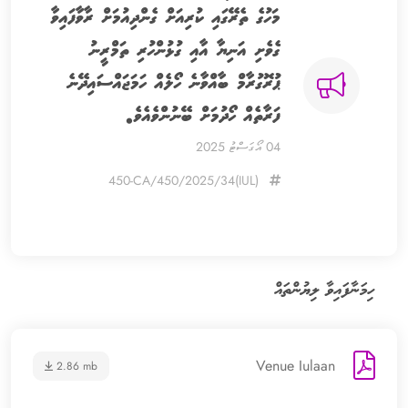
މަހުގެ ތެރޭގައި ކުރިއަށް ގެންދިއުމަށް ރާވާފައިވާ
ގެވެށި އަނިޔާ އާއި ގުޅުންހުރި ތަމްރީނު
ޕުރޮގުރާމް ބާއްވާނެ ހޯލެއް ހަމަޖައްސައިދޭނެ
ފަރާތެއް ހޯދުމަށް ބޭނުންވެއެވެ.
04 އޯގަސްޓު 2025
(IUL)450-CA/450/2025/34
ހިމަނާފައިވާ ލިޔުންތައް
Venue Iulaan
2.86 mb