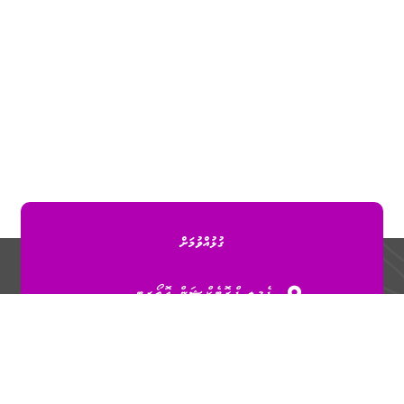
ގުޅުއްވުމަށް
ފެމިލީ ޕްރޮޓެކްޝަން އޮތޯރިޓީ
ގ. މާގަހަ (4 ވަނަ ފަންގިފިލާ)،
ބުރުޒުމަގު، މާލެ، ދިވެހިރާއްޖެ.
3010551