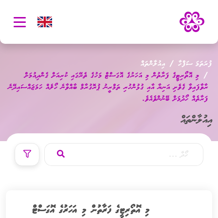
oggle
ation
ފުރަތަމަ ސަފްހާ
އިއުލާންތައް
މި އޮތޯރިޓީގެ ފަރާތުން މި އަހަރުގެ އޮގަސްޓް މަހުގެ ތެރޭގައި ކުރިއަށް ގެންދިއުމަށް
ރާވާފައިވާ ގެވެށި އަނިޔާ އާއި ގުޅުންހުރި ތަމްރީނު ޕުރޮގުރާމް ބާއްވާނެ ހޯލެއް ހަމަޖައްސައިދޭނެ
ފަރާތެއް ހޯދުމަށް ބޭނުންވެއެވެ.
އިއުލާންތައް
މި އޮތޯރިޓީގެ ފަރާތުން މި އަހަރުގެ އޮގަސްޓް