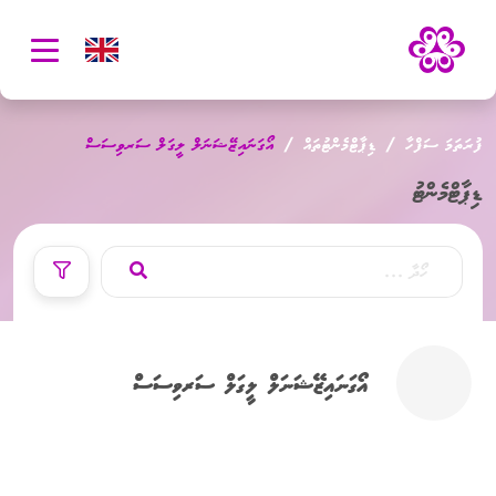
oggle
ation
ފުރަތަމަ ސަފްހާ
ޑިޕާޓްމެންޓުތައް
އޯގަނައިޒޭޝަނަލް ލީގަލް ސަރވިސަސް
ޑިޕާޓްމެންޓު
އޯގަނައިޒޭޝަނަލް ލީގަލް ސަރވިސަސް