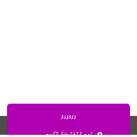
ގުޅުއްވުމަށް
ފެމިލީ ޕްރޮޓެކްޝަން އޮތޯރިޓީ