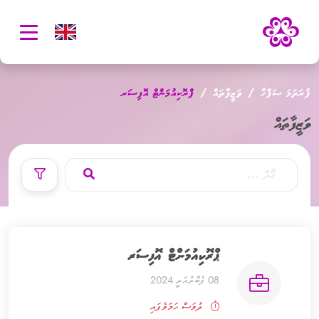
oggle
ation
ފުރަތަމަ ސަފްހާ
ވަޒީފާތައް
ޕްރޮކިއުމަންޓް އޮފިސަރ
ވަޒީފާތައް
ޕްރޮކިއުމަންޓް އޮފިސަރ
08 ފެބްރުއަރީ 2024
ދުވަސް ހަމަވެފައި