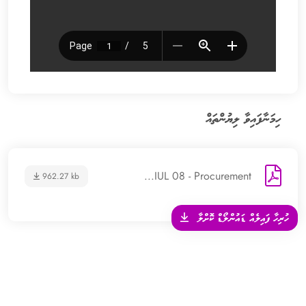
ހިމަނާފައިވާ ލިޔުންތައް
IUL 08 - Procurement...
962.27 kb
ހުރިހާ ފައިލެއް ޑައުންލޯޑް ކޮށްލާ