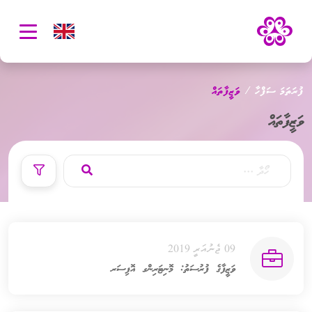
oggle
ation
ފުރަތަމަ ސަފްހާ
ވަޒީފާތައް
ވަޒީފާތައް
09 ޖެނުއަރީ 2019
ވަޒީފާގެ ފުރުސަތު: މޮނިޓަރިންގ އޮފިސަރ