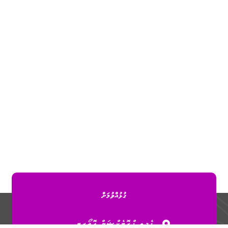
ގުޅުއްވުމަށް
ފެމިލީ ޕްރޮޓެކްޝަން އޮތޯރިޓީ