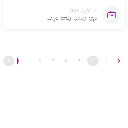
16 އޭޕްރީލު 2018
ވަޒީފާގެ ފުރުސަތު: ޕްރޮގްރާމް އޮފިސަރ
10
9
8
7
6
5
...
2
1