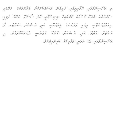
މި މަހާސިންތާގައި އޮތޯރިޓީއާއި ގުޅިގެން މަސައްކަތްކުރާ ފަރާތްތަކުގެ ތެރޭގައި
ސަރުކާރުގެ މުއައްސަސާތައް ކަމުގައިވާ މިނިސްޓްރީ އޮފް ސޯޝަލް އެންޑް ފެމިލީ
ޑިވެލޮޕްމަންޓާއި، ދިވެހި ފުލުހުންގެ ޚިދުމަތާއި، އަދި ނެޝަނަލް ސެންޓަރ ފޯ
މެންޓަލް ހެލްތް އަދި ނެޝަނަލް ޑްރަގް އޭޖަންސީ ފާހަގަކޮށްލަމެވެ. މި
މަހާސިންތާގައި 15 މަދަނީ ޖަމުޢިއްޔާ ބައިވެރިވެއެވެ.