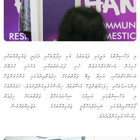
މި މަހާސިންތާގެ އަލީގައި ދައުލަތުގެ އެކި އިދާރާތަކާއި މަދަނީ ޖަމުޢިއްޔާތަކާއި
ގުޅިގެން މަސައްކަތްކުރެވެން ހުރި ފުރުސަތުތަކާއި، އެކުގައި ކުރެވޭނެ
މަސައްކަތްތަކާއި، އަނިޔާ ލިބޭ ފަރާތްތަކަށް ޚިދުމަތްދިނުމުގައި ގެންގުޅެންޖެހޭ
މިންގަނޑުތަކާއި ހިފަހައްޓަންޖެހޭ އުސޫލުތައް ހިއްސާކުރެވިގެންދާނެއެވެ. ހަމައެޔާއެކު
މި މަހާސިންތާގައި އަނިޔާގެ ޝިކާރައަކަށްވާ ފަރާތްތަކަށް ހިދުމަތް
ފޯރުކޮށްދިނުމުގައި ބައިނަލްއަގްވާމީ ޖަމުޢިއްޔާތަކުގެ ތަޖުރިބާތައްވެސް
ހިއްސާކުރެވިގެންދާނެއެވެ.