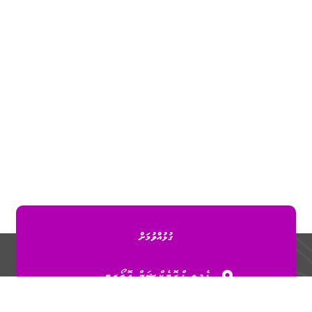
ގުޅުއްވުމަށް
ފެމިލީ ޕްރޮޓެކްޝަން އޮތޯރިޓީ
ގ. މާގަހަ (4 ވަނަ ފަންގިފިލާ)،
ބުރުޒުމަގު، މާލެ، ދިވެހިރާއްޖެ.