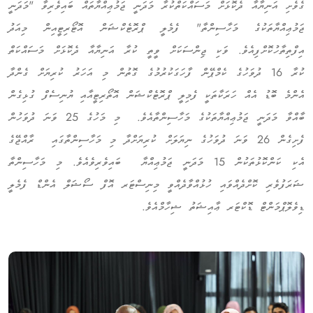
ގެވެށި އަނިޔާއާ ދެކޮޅަށް މަސައްކަތްކުރާ މަދަނީ ޖަމުޢިއްޔާތައް ބައިވެރިވާ "މަދަނީ
ޖަމުޢިއްޔާތަކުގެ މަހާސިންތާ"
ފެމެލީ ޕްރޮޓެކްޝަން އޮޓޯރިޓީއިން މިއަދު
އިފްތިތާހުކޮށްފިއެވެ. ވަކި ޖިންސަކަށް ވީތީ ކުރާ އަނިޔާއާ ދެކޮޅަށް މަސައްކަތް
ކުރާ 16 ދުވަހުގެ ކެމްޕޭން ފާހަގަކުރުމުގެ ގޮތުން މި އަހަރު ކުރިޔަށް ގެންދާ
އެންމެ ބޮޑު އެއް ހަރަކާތަކީ ފެމިލީ ޕްރޮޓެކްޝަން އޮތޯރިޓީއާއި ޔުނިސެފް ގުޅިގެން
ބާއްވާ މަދަނީ ޖަމުޢިއްޔާތަކުގެ މަހާސިންތާއެވެ. މި މަހުގެ 25 ވަނަ ދުވަހުން
ފެށިގެން 26 ވަނަ ދުވަހުގެ ނިޔަލަށް ކުރިޔަށްދާ މި މަހާސިންތާގައި ރާއްޖޭގެ
އެކި ކަންކޮޅުތަކުން 15 މަދަނީ ޖަމުޢިއްޔާ ބައިވެރިވެއެވެ. މި މަހާސިންތާ
ޝަރަފުވެރި ކޮށްދެއްވައި ހުޅުއްވާދެއްވީ މިނިސްޓަރ އޮފް ސޯޝަލް އެންޑް ފެމެލީ
ޑިވެލޮޕްމަންޓް ޑޮކްޓަރ ޢާއިޝަތު ޝިހާމްއެވެ.