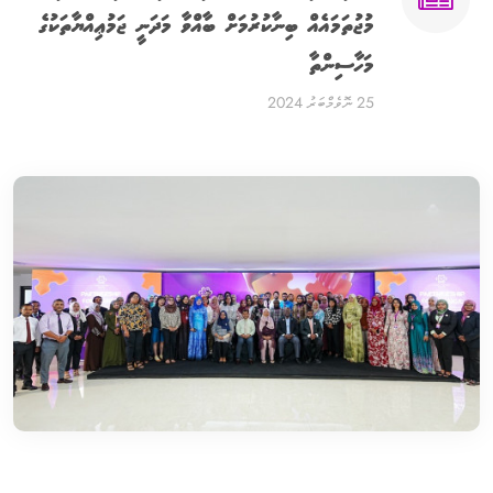
މުޖުތަމައެއް ބިނާކުރުމަށް ބާއްވާ މަދަނީ ޖަމުޢިއްޔާތަކުގެ
މަހާސިންތާ
25 ނޮވެމްބަރު 2024