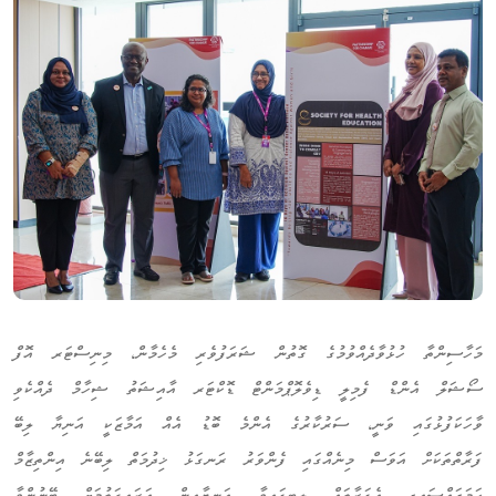
މަހާސިންތާ ހުޅުވާދެއްވުމުގެ ގޮތުން ޝަރަފުވެރި މެހެމާން، މިނިސްޓަރ އޮފް
ސޯޝަލް އެންޑް ފެމިލީ ޑިވެލޮޕްމަންޓް ޑޮކްޓަރ އާއިޝަތު ޝިހާމް ދެއްކެވި
ވާހަކަފުޅުގައި ވަނީ، ސަރުކާރުގެ އެންމެ ބޮޑު އެއް އަމާޒަކީ އަނިޔާ ލިބޭ
ފަރާތްތަކަށް އަވަސް މިނެއްގައި ފެންވަރު ރަނގަޅު ޚިދުމަތް ލިބޭނެ އިންތިޒާމް
ހަމަޖައްސައިދީ އެފަރާތައް ލިބިފައިވާ އަނިޔާއިން އަރައިގަތުމަށް ބޭނުންވާ