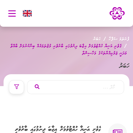
oggle
ation
ފުރަތަމަ ސަފްހާ
ހަބަރު
ގެވެށި އަނިޔާ ހުއްޓުވުމަށް އިޖާބަ ދިނުމުގައި ބާރުވެރި މުޖުތަމައެއް ބިނާކުރުމަށް ބާއްވާ
މަދަނީ ޖަމުޢިއްޔާތަކުގެ މަހާސިންތާ
ހަބަރު
ގެވެށި އަނިޔާ ހުއްޓުވުމަށް އިޖާބަ ދިނުމުގައި ބާރުވެރި