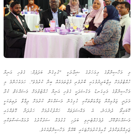
މި މަހާސިންތާގެ މިއަހަރުގެ ޝިޢާރަކީ "ގުޅިގެން ބަދަލެއް: ގެވެށި އަނިޔާ
ހުއްޓުވުމަށް އިޖާބަދިނުމުގައި ބާރުވެރި މުޖުތަމައެއް ބިނާ ކުރުމެވެ". ހަމައެހެންމެ މި
މަހާސިންތާގެ މައިގަނޑު މަގުސަދަކީ ގެވެށި އަނިޔާ ހުއްޓުވުމަށް މަސައްކަތް ކުރާ
މަދަނީ ޖަމުޢިއްޔާ ޖަމާޢަތްތަކާއި ގުޅިގެން މަސައްކަތް ކުރުމަށް ދިމާވާ ދަތިތަކަކީ
ކޮބައިތޯ ދެނެގަނެ، އެ މައްސަލަތައް ހައްލުކުރުމަށް ހަރުދަނާ ގޮތެއްގައި
މަސައްކަތްކޮށް، ދެމެހެއްޓެނިވި ބަދަހި ގުޅުމެއް ސަރުކާރުގެ މުއައްސަސާތަކާއި
ޖަމިއްޔާތަކާމެދު ގާއިމުކުރުމަށްޓަކައި ބޭއްވާ މަހާސިންތާއެކެވެ.