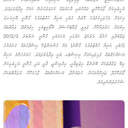
އެހީތެރިކަން ފޯރުކޮށްދީ ރައްކާތެރި މާހައުލެއް ކަށަވަރުކުރުން ކަމަށް ވިދާޅުވެފައެވެ.
މިކަމަށް މަގުފަހިކުރުމުގެ ގޮތުން ގެވެށި އަނިޔާ ހުއްޓުވުމުގެ ގާނޫނީ އޮނިގަނޑު
އިތުރަށް ހަރުދަނާކޮށް ފެމިލީ ޕްރޮޓެކްޝަން އޮތޯރިޓީއަކީ ޚިދުމަތްދޭ ފަރާތްތައް
ޖަވާބުދާރި ކުރުވާ މަރުކަޒު ކަމުގައި އެކަށައެޅި ގާނޫނީ ނަންބަރު 2012/3
(ގެވެށި އަނިޔާ ހުއްޓުވުމުގެ ގާނޫނު) އަށް ގެންނަންޖެހޭ އިސްލާހުތައް ގެނައުމުގެ
މަސައްކަތްތައް ފެށިފައިކަމަށް މިނިސްޓަރ ވަނީ ވިދާޅުވެފައެވެ. ހަމައެހެންމެ އަނިޔާ
ލިބޭ ފަރާތްތަކަށް ބޭނުންވާ އިޖުތިމާއީ، އިގްތިސާދީ، މާލީ އަދި ގާނޫނީ އެހީތެރިކަން
ފޯރުކޮށްދޭ ޖަމިއްޔާތަކުން ކުރަމުންދާ މަސައްކަތްތައް ފާހަގަކޮށް އެފަރާތްތަކަށް
ޝުކުރުދެންނެވިއެވެ.