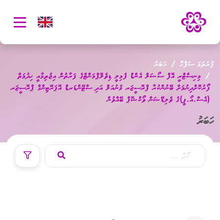
oggle
ation
ފުރަތަމަ ސަފްހާ
ހަބަރު
މިނިސްޓްރީ އޮފް ސޯޝަލް އެންޑް ފެމިލީ ޑިވެލޮޕްމަންޓްގެ ފަރާތުން އިޖުތިމާއީ ޚިދުމަތް
ފޯރުކޮށްދިނުމަށް ބޭނުންކުރާ ޕްރޮސީޖަރ މެނުއަލް އަދި ސްޓޭންޑަރޑް އޮޕަރޭޓިންގް ޕްރޮސީޖަރ
(އެސް.އޯ.ޕީ)ގެ ވެލިޑޭޝަން ވޯކްޝޮޕް ބޭއްވުން
ހަބަރު