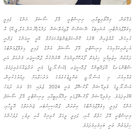
އެގޮތުން، މިއޮތޯރިޓީއާއި، މިނިސްޓްރީ އޮފް ސޯޝަލް އެންޑް ފެމިލީ
ޑިވެލޮޕްމަންޓާއި، ޔުނައިޓަޑް ނޭޝަންސް ޕޮޕިއުލޭޝަން ފަންޑް(ޔޫ.އެން.އެފް.ޕީ.އޭ) އާ
ގުޅިގެން، ރާއްޖެއިން ބޭރުގެ ކޮންސަލްޓަންޓެއްކަމަށްވާ އޭމީ ނީމަންގެ ފަންނީ
އެހީތެރިކަމާއިއެކު މިނިސްޓްރީ އޮފް ސޯޝަލް އެންޑް ފެމިލީ ޑިވެލޮޕްމަންޓްގެ
ފަރާތުން އިޖުތިމާއީ ޚިދުމަތް ފޯރުކޮށްދިނުމަށް ބޭނުންކުރާ ޕްރޮސީޖަރ މެނުއަލް އަދި
ސްޓޭންޑަރޑް އޮޕަރޭޓިންގް ޕްރޮސީޖަރ (އެސް.އޯ.ޕީ) ވަނީ މުރާޖައާކުރެވިފައެވެ.
ވުމާއިއެކު، މި އެސް.އޯ.ޕީ ތަންފީޒުކުރުމުގެ މަރުހަލާއަށް ދިއުމުގެކުރިން،
އެސް.އޯ.ޕީގެ ވެލިޑޭޝަން ވޯކްޝޮޕް ވަނީ 2024 ޖުލައި 31 ވަނަ ދުވަހު
ބޭއްވިފައެވެ. މިވެލިޑޭޝަން ވޯކްޝޮޕްގައި މިއޮތޯރިޓީއާއި މިނިސްޓްރީ އޮފް ސޯޝަލް
އެންޑް ފެމިލީ ޑިވެލޮޕްމަންޓްގެ އިތުރުން، ޕްރޮސިކިއުޓަރ ޖެނެރަލްގެ އޮފީހާއި،
މިނިސްޓްރީ އޮފް ހެލްތް އާއި، ފެމިލީ ލީގަލް ކްލިނިކް އާއި ދިވެހި ފުލުހުންގެ
ޚިދުމަތުން ވަނީ ބައިވެރިވެފައެވެ.