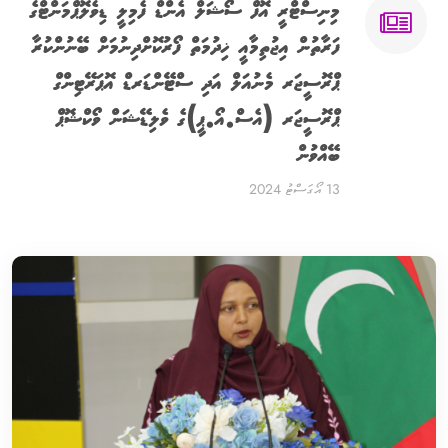
މިނިސްޓްރީ އޮފް ސޯޝަލް އެންޑް ފެމިލީ ޑިވެލޮޕްމަންޓްގެ
ފަރާތުން އިޖުތިމާއީ ޚިދުމަތް ފޯރުކޮށްދިނުމަށް ބޭނުންކުރާ
ޕްރޮސީޖަރ މެނުއަލް އަދި ސްޓޭންޑަރޑް އޮޕަރޭޓިންގް
ޕްރޮސީޖަރ (އެސް.އޯ.ޕީ)ގެ ވެލިޑޭޝަން ވޯކްޝޮޕް
ބޭއްވުން
13 އޯގަސްޓު 2024