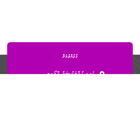
ގުޅުއްވުމަށް
ފެމިލީ ޕްރޮޓެކްޝަން އޮތޯރިޓީ
ގ. މާގަހަ (4 ވަނަ ފަންގިފިލާ)،
ބުރުޒުމަގު، މާލެ، ދިވެހިރާއްޖެ.
3010551
info@fpa.gov.mv