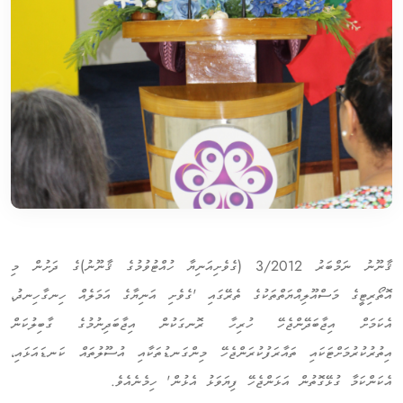
ޤާނޫނު ނަމްބަރު 3/2012 (ގެވެށިއަނިޔާ ހުއްޓުވުމުގެ ޤާނޫނު)ގެ ދަށުން މި
އޮތޯރިޓީގެ މަސްއޫލިއްޔަތްތަކުގެ ތެރޭގައި 'ގެވެށި އަނިޔާގެ އަމަލެއް ހިނގާހިނދު،
އެކަމަށް އިޖާބަދޭންޖެހޭ ހުރިހާ ރޮނގަކުން އިޖާބަދިނުމުގެ ގާބިލުކަން
އިތުރުކުރުމަށްޓަކައި ތައާރަފުކުރަންޖެހޭ މިންގަނޑުތަކާއި އުސޫލުތައް ކަނޑައަޅައި،
އެކަންކަމާ ގުޅޭގޮތުން އަޅަންޖެހޭ ފިޔަވަޅު އެޅުން' ހިމެނެއެވެ.