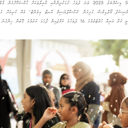
"އުދުހިލަން" ކެމްޕެއިންގެ ދަށުން، 5 ޑިސެމްބަރު 2025 ވަނަ ދުވަހު ކުޑަކުދިންނާއި އާއިލާތަކަ
ޔުނިސެފް މޯލްޑިވްސް ގުޅިގެން 'އެކްސްޕްރެސިވް އާރޓް އިވެންޓް' އެއް ކުރިއަށް ގެންގ
ގެ ކެމްޕެއިން ފާހަގަ ކުރުމުގެ ގޮތުން ހިންގުނު އިވެންޓެކެވެ.