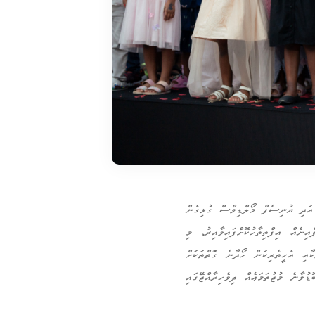
 އަދި ޔުނިސެފް މޯލްޑިވްސް ގުޅިގެން
ްޕެއިނެއް އިފްތިތާހުކޮށްފައިވާއިރު، މި
ކާއި އެހީތެރިކަން ހޯދާނެ ގޮތްތަކަށް
ުވާނެ މުޖުތަމަޢެއް ދިވެހިރާއްޖޭގައި