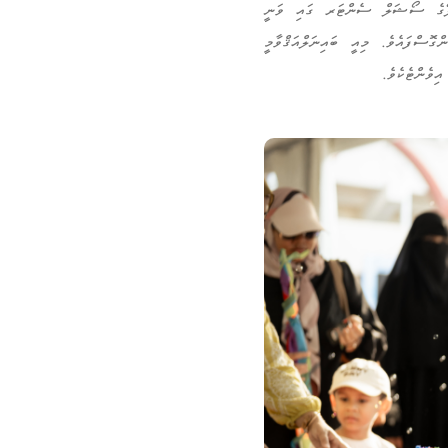
ށް ޙާއްސަކޮށްގެން މާލޭގެ ސޯޝަލް ސެންޓަރ ގައި ވަނީ
ޮސްފައެވެ. މިއީ ބައިނަލްއަޤްވާމީ