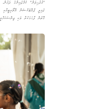
ފެމިލީ ޕްރޮޓެކްޝަން އޮތޯރިޓީއާއި 
ގޮތުން ފާހަގަކުރާ ވަކި ޖިންސަކަށްވީތީ ކުރާ އަނިޔާ ހުއްޓުވުމުގެ 16 ދުވަހު