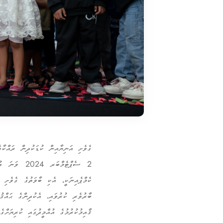
ގެވެށި އަނިޔާއިން ކުޑަކުދިން ރައްކާ
2 ސެޕްޓެމްބ
ކެމްޕެއިނަކީ، އެކި ބާވަތުގެ ގެވެށި އ
ބާރުވެރި ކުރުވައި، އެކުދިންގެ ޙައްޤު
ޤާއިމުކުރުމުގެ އުއްމީދުގައި ކުރިޔަށްގެ