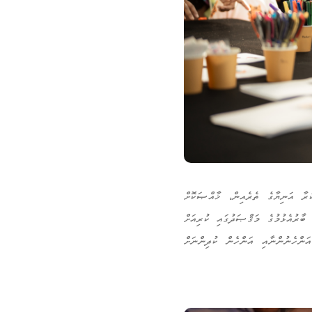
ވަނަ އަހަރު، ވަކި ޖިންސަކަށްވީތީ ކުރާ އަނިޔާގެ ތެރެއިން، ޚާއްޞަކޮށް
ބާރުއެޅުމުގެ މަޤްޞަދުގައި ކުރިއަށް
އަންހެނުންނާއި އަންހެން ކުދިންނަށް