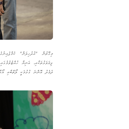
މިގޮތުން "އުދުހިލަން" ކެމްޕެއިނު
ފިޔަވަޅުތަކާއި، އަނިޔާ ހުއްޓުވުމުގަ
ދެމެދު އޮންނަ ގުޅުމަކީ ލޯތްބާއި އޯގާ