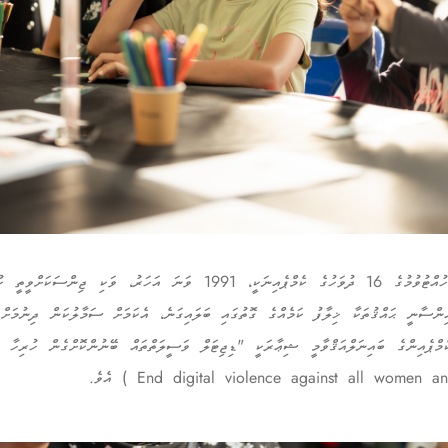
ވަކި ޖިންސަކަށްވީތީ ކުރާ އަނިޔާ ހުއްޓުވުމުގެ 16 ދުވަހުގެ ކެމްޕެއިނަކީ، 1991 
ްސާނީ ޙައްޤުތަކާ ޚިލާފު ކަމެއްގެ ގޮތުގައި ބަލައިގަނެ، އެކަމަށް ސަމާލުކަން ދިނުމަށް 
މްޕެއިންގެ ބައިނަލްއަޤްވާމީ ޝިޢާރަކީ "ޑިޖިޓަލް ވަސީލަތްތައް ބޭނުންކޮށްގެން ހުރިހާ 