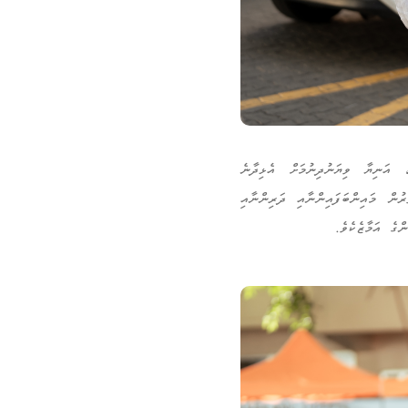
 އަނިޔާ ވިޔަނުދިނުމަށް އެޅިދާނެ
ރުން މައިންބަފައިންނާއި ދަރިންނާއި
ްގެ އަމާޒެކެވެ.