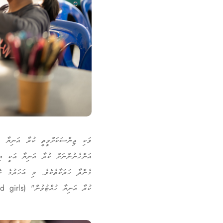
އަންހެނުންނަށް ކުރާ އަނިޔާ އަކީ އިނ
ގެންދާ ހަރަކާތެކެވެ. މި އަހަރުގެ ކެ
ކުރާ އަނިޔާ ހުއްޓުވުން" (End digital violence against all women and girls ) އެވެ.