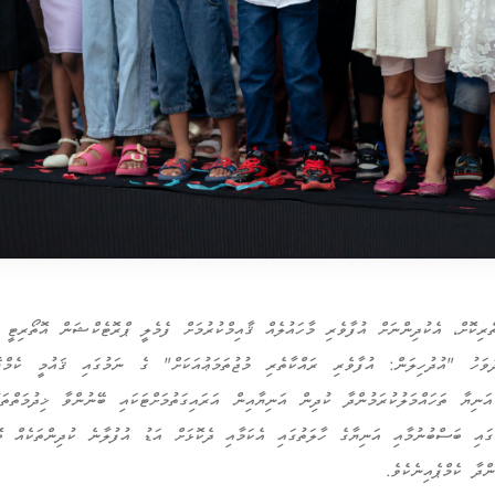
ތެރިކޮށް، އެކުދިންނަށް އުފާވެރި މާހައުލެއް ޤާއިމްކުރުމަށް ފެމެލީ ޕްރޮޓެކްޝަން އޮތޯރިޓީ
ަރ 2024 ވަނަ ދުވަހު "އުދުހިލަން: އުފާވެރި ރައްކާތެރި މުޖުތަމަޢުއަކަށް" ގެ ނަމުގައި ޤައުމީ ކެމ
ަނިޔާ ތަހައްމަލުކުރަމުންދާ ކުދިން އަނިޔާއިން އަރައިގަތުމަށްޓަކައި ބޭނުންވާ ޚިދުމަތްތަ
ގައި ބަސްބުނުމާއި އަނިޔާގެ ހާލަތުގައި އެކަމާއި ދެކޮޅަށް އަޑު އުފުލާނެ ކުދިންތަކެއް ބޮޑ
ންދާ ކެމްޕެއިނެކެވެ.