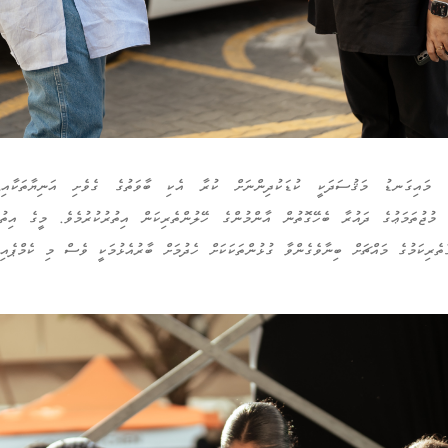
ގެ މައިގަނޑު މަޤުސަދަކީ ކުޑަކުދިންނަށް ކުރާ އެކި ބާވަތުގެ ގެވެށި އަނިޔާތަކާއި،
އި މުޖުތަމަޢުގެ ދައުރާ ބެހޭގޮތުން އާންމުންގެ ހޭލުންތެރިކަން އިތުރުކުރުމެވެ. މީގެ އިތު
ތެރިކަމުގެ މައްޗަށް ބިނާވެގެންވާ ގުޅުންތަކަކަށް ހެދުމަށް ބާރުއެޅުމަކީ ވެސް މި ކެމްޕެއިނ