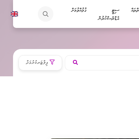
ތްތައް
ސިޓީ
ގުޅުއްވުމަށް
އެޑްރެސްކުރުން
ފިލްޓަރކުރުމަށް