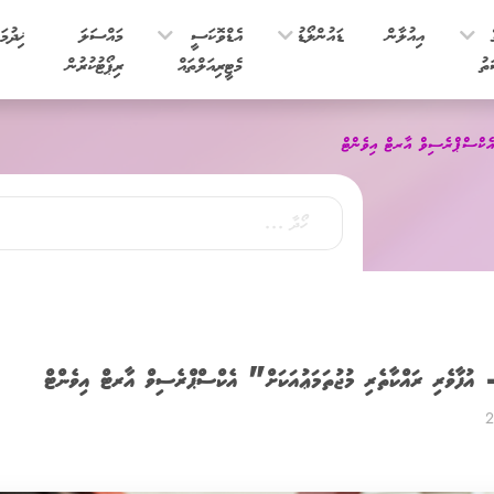
ެ
އިއުލާން
ޑައުންލޯޑު
އެޑްވޮކަސީ
މައްސަލަ
ޚިދުމަ
ތު
މެޓީރިއަލްތައް
ރިޕޯޓުކުރުން
އެކްސްޕްރެސިވް އާރޓް އިވެންޓް
ުފާވެރި ރައްކާތެރި މުޖުތަމަޢުއަކަށް" އެކްސްޕްރެސިވް އާރޓް އިވެންޓް