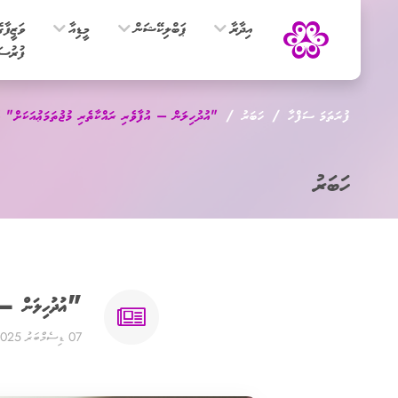
އިދާރާ
ޕަބްލިކޭޝަން
މީޑިއާ
ވަޒީފާގ
ފުރުސަ
ފުރަތަމަ ސަފްހާ
ހަބަރު
"އުދުހިލަން – އުފާވެރި ރައްކާތެރި މުޖުތަމަޢުއަކަށް" 
ހަބަރު
"އުދުހިލަން – އ
07 ޑިސެމްބަރު 2025