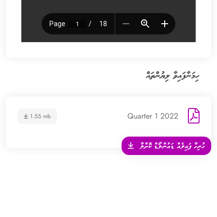
ހިމަނާފައިވާ ލިޔުންތައް
2022 Quarter 1
1.55 mb
ހުރިހާ ފައިލެއް ޑައުންލޯޑް ކޮށްލާ