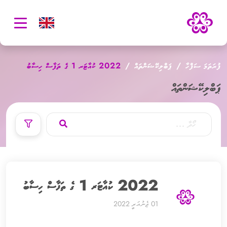
oggle
ation
ފުރަތަމަ ސަފްހާ
ޕަބްލިކޭޝަންތައް
2022 ކުއާޓަރ 1 ގެ ތަފާސް ހިސާބު
ޕަބްލިކޭޝަންތައް
2022 ކުއާޓަރ 1 ގެ ތަފާސް ހިސާބު
01 ޖެނުއަރީ 2022