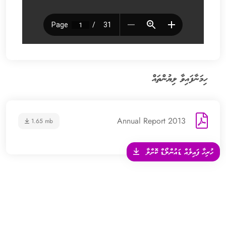
ހިމަނާފައިވާ ލިޔުންތައް
Annual Report 2013
1.65 mb
ހުރިހާ ފައިލެއް ޑައުންލޯޑް ކޮށްލާ