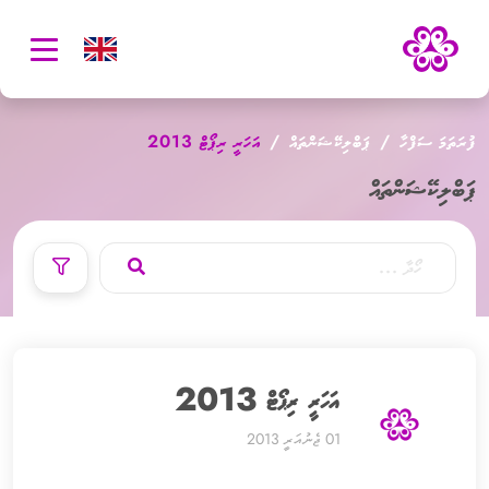
oggle
ation
ފުރަތަމަ ސަފްހާ
ޕަބްލިކޭޝަންތައް
އަހަރީ ރިޕޯޓް 2013
ޕަބްލިކޭޝަންތައް
އަހަރީ ރިޕޯޓް 2013
01 ޖެނުއަރީ 2013