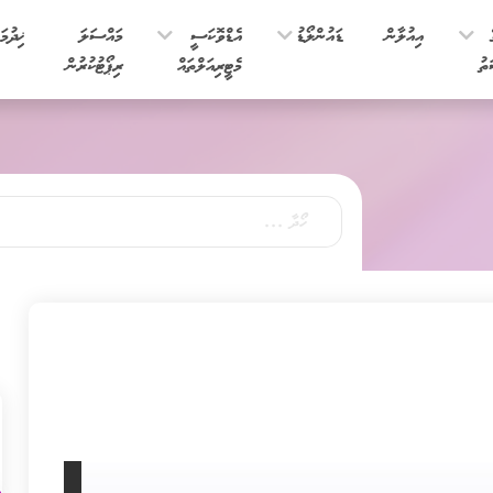
ެ
އިއުލާން
ޑައުންލޯޑު
އެޑްވޮކަސީ
މައްސަލަ
ޚިދުމަ
ތު
މެޓީރިއަލްތައް
ރިޕޯޓުކުރުން