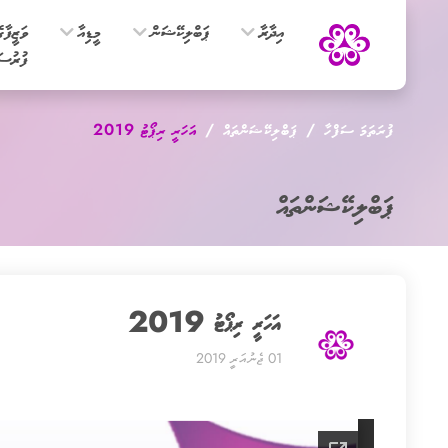
އިދާރާ
ޕަބްލިކޭޝަން
މީޑިއާ
ވަޒީފާގ
ފުރުސަ
ފުރަތަމަ ސަފްހާ
ޕަބްލިކޭޝަންތައް
އަހަރީ ރިޕޯޓު 2019
ޕަބްލިކޭޝަންތައް
އަހަރީ ރިޕޯޓު 2019
01 ޖެނުއަރީ 2019