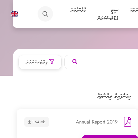
ތްތައް
ސިޓީ
ގުޅުއްވުމަށް
އެޑްރެސްކުރުން
ފިލްޓަރކުރުމަށް
ހިމަނާފައިވާ ލިޔުންތައް
Annual Report 2019
1.64 mb