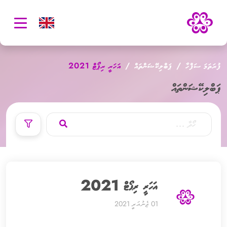
oggle
ation
ފުރަތަމަ ސަފްހާ
ޕަބްލިކޭޝަންތައް
އަހަރީ ރިޕޯޓް 2021
ޕަބްލިކޭޝަންތައް
އަހަރީ ރިޕޯޓް 2021
01 ޖެނުއަރީ 2021