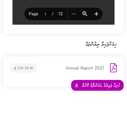
ހިމަނާފައިވާ ލިޔުންތައް
Annual Report 2021
936.55 kb
ހުރިހާ ފައިލެއް ޑައުންލޯޑް ކޮށްލާ